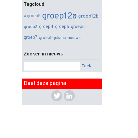
Tagcloud
groep12a
groep12b
#groep8
groep3
groep4
groep5
groep6
groep7
groep8
juliana-nieuws
Zoeken in nieuws
Zoek
Deel deze pagina