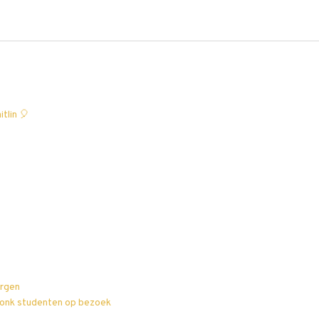
tlin 🎈
orgen
 Vonk studenten op bezoek