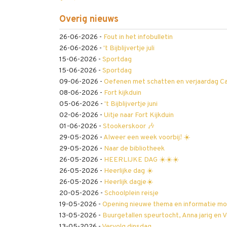
Overig nieuws
26-06-2026
-
Fout in het infobulletin
26-06-2026
-
't Bijblijvertje juli
15-06-2026
-
Sportdag
15-06-2026
-
Sportdag
09-06-2026
-
Oefenen met schatten en verjaardag Cai
08-06-2026
-
Fort kijkduin
05-06-2026
-
't Bijblijvertje juni
02-06-2026
-
Uitje naar Fort Kijkduin
01-06-2026
-
Stookerskoor 🎶
29-05-2026
-
Alweer een week voorbij! ☀️
29-05-2026
-
Naar de bibliotheek
26-05-2026
-
HEERLIJKE DAG ☀️☀️☀️
26-05-2026
-
Heerlijke dag ☀️
26-05-2026
-
Heerlijk dagje☀️
20-05-2026
-
Schoolplein reisje
19-05-2026
-
Opening nieuwe thema en informatie m
13-05-2026
-
Buurgetallen speurtocht, Anna jarig en
13-05-2026
-
Vervolg dinsdag