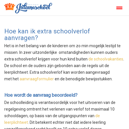
Koningin-Julianaschool-Den-Helder
Kopwerk
Verlof aanvra
Hoe kan ik extra schoolverlof
aanvragen?
Het is in het belang van de kinderen om zo min mogelijk lestijd te
Home
Zoeken
Foto's
Facebook
Inst
missen. In zeer uitzonderlijke omstandigheden kunnen ouders
extra schoolverlof krijgen voor hun kind buiten
de schoolvakanties
.
De school en de ouders zijn gebonden aan de regels uit de
leerplichtwet. Extra schoolverlof kan worden aangevraagd
met het
aanvraagformulier
en de benodigde bewijsstukken.
Hoe wordt de aanvraag beoordeeld?
De schoolleiding is verantwoordelijk voor het uitvoeren van de
regelgeving omtrent het verlenen van verlof tot maximaal 10
schooldagen, op basis van de uitgangspunten van
de
leerplichtwet
. Dit betekent echter niet dat iedere leerling