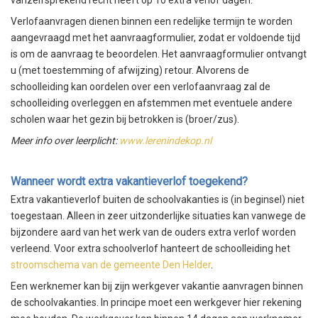
vanzelfsprekend recht heeft op 10 extra verlof dagen.
Verlofaanvragen dienen binnen een redelijke termijn te worden
aangevraagd met het aanvraagformulier, zodat er voldoende tijd
is om de aanvraag te beoordelen. Het aanvraagformulier ontvangt
u (met toestemming of afwijzing) retour. Alvorens de
schoolleiding kan oordelen over een verlofaanvraag zal de
schoolleiding overleggen en afstemmen met eventuele andere
scholen waar het gezin bij betrokken is (broer/zus).
Meer info over leerplicht:
www.lerenindekop.nl
Wanneer wordt extra vakantieverlof toegekend?
Extra vakantieverlof buiten de schoolvakanties is (in beginsel) niet
toegestaan. Alleen in zeer uitzonderlijke situaties kan vanwege de
bijzondere aard van het werk van de ouders extra verlof worden
verleend. Voor extra schoolverlof hanteert de schoolleiding het
stroomschema van de gemeente Den Helder
.
Een werknemer kan bij zijn werkgever vakantie aanvragen binnen
de schoolvakanties. In principe moet een werkgever hier rekening