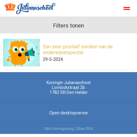
Koningin-Julianaschool-Den-Helder
Filters tonen
Kopwerk
Verlof aanvra
Een zeer positief oordeel van de
Home
Zoeken
Foto's
Facebook
Inst
onderwijsinspectie
29-5-2024
Koningin Julianaschool
Lombokstraat 2b
1782 SR
Den Helder
Open desktopversie
SdH Vormgeving |
Ziber DS4