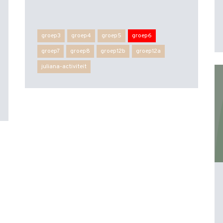
groep3
groep4
groep5
groep6
groep7
groep8
groep12b
groep12a
juliana-activiteit