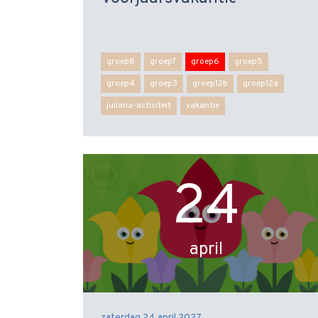
groep8
groep7
groep6
groep5
groep4
groep3
groep12b
groep12a
juliana-activiteit
vakantie
24
april
zaterdag 24 april 2027