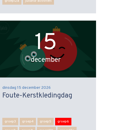
groep12a
juliana-activiteit
15
december
dinsdag 15 december 2026
Foute-Kerstkledingdag
groep3
groep4
groep5
groep6