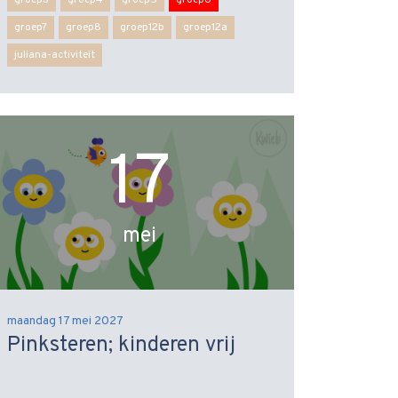
groep7
groep8
groep12b
groep12a
juliana-activiteit
17
mei
maandag 17 mei 2027
Pinksteren; kinderen vrij