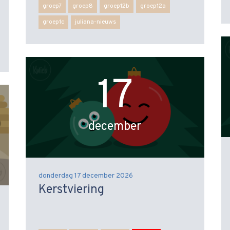
groep7
groep8
groep12b
groep12a
groep1c
juliana-nieuws
17
december
donderdag 17 december 2026
Kerstviering