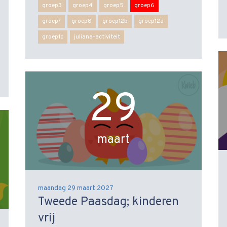
groep3
groep4
groep5
groep6
groep7
groep8
groep12b
groep12a
groep1c
juliana-activiteit
29
maart
maandag 29 maart 2027
Tweede Paasdag; kinderen
vrij