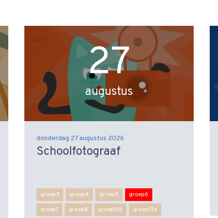
27
augustus
donderdag 27 augustus 2026
Schoolfotograaf
groep3
groep4
groep5
groep6
groep7
groep8
groep12b
groep12a