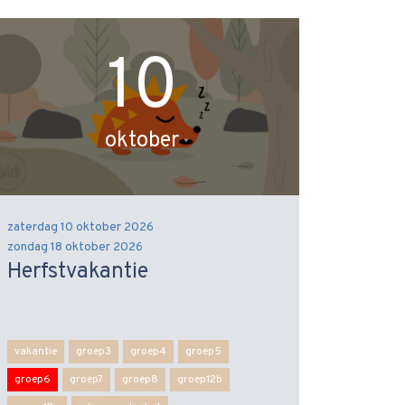
10
oktober
zaterdag 10 oktober 2026
zondag 18 oktober 2026
Herfstvakantie
vakantie
groep3
groep4
groep5
groep6
groep7
groep8
groep12b