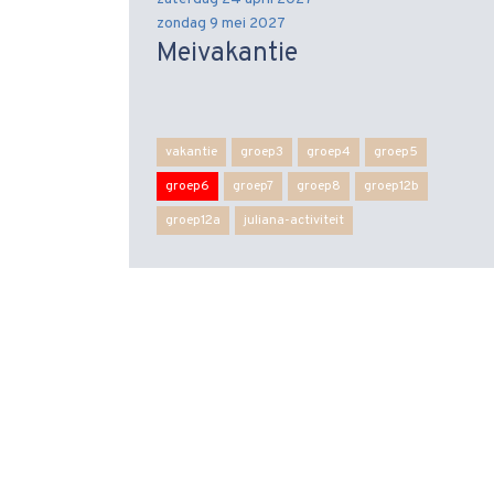
zondag 9 mei 2027
Meivakantie
vakantie
groep3
groep4
groep5
groep6
groep7
groep8
groep12b
groep12a
juliana-activiteit