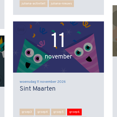
juliana-activiteit
juliana-nieuws
11
november
woensdag 11 november 2026
Sint Maarten
groep3
groep4
groep5
groep6