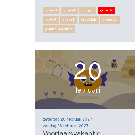
groep3
groep4
groep5
groep6
groep7
groep8
groep12b
groep12a
juliana-activiteit
20
februari
zaterdag 20 februari 2027
zondag 28 februari 2027
Voorjaarsvakantie