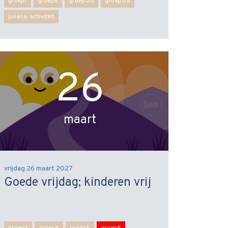
groep7
groep8
groep12b
groep12a
juliana-activiteit
26
maart
vrijdag 26 maart 2027
Goede vrijdag; kinderen vrij
groep3
groep4
groep5
groep6